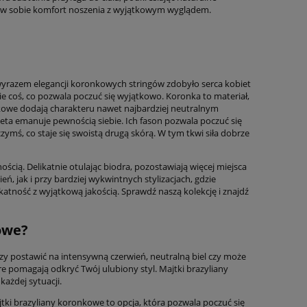
ączą w sobie komfort noszenia z wyjątkowym wyglądem.
 wyrazem elegancji koronkowych stringów zdobyło serca kobiet
ie coś, co pozwala poczuć się wyjątkowo. Koronka to materiał,
onkowe dodają charakteru nawet najbardziej neutralnym
ieta emanuje pewnością siebie. Ich fason pozwala poczuć się
zymś, co staje się swoistą drugą skórą. W tym tkwi siła dobrze
cią. Delikatnie otulając biodra, pozostawiają więcej miejsca
, jak i przy bardziej wykwintnych stylizacjach, gdzie
katność z wyjątkową jakością. Sprawdź naszą kolekcję i znajdź
owe?
czy postawić na intensywną czerwień, neutralną biel czy może
e pomagają odkryć Twój ulubiony styl. Majtki brazyliany
każdej sytuacji.
ajtki brazyliany koronkowe to opcja, która pozwala poczuć się