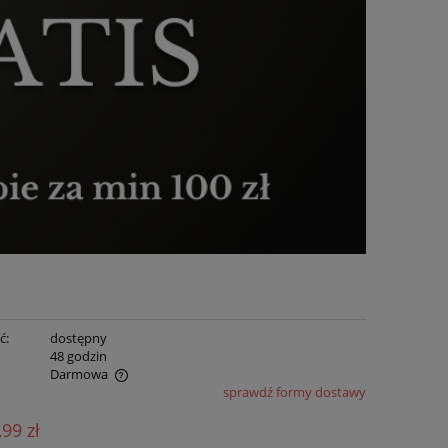
ć:
dostępny
:
48 godzin
Darmowa
sprawdź formy dostawy
ualnych kosztów
,99 zł