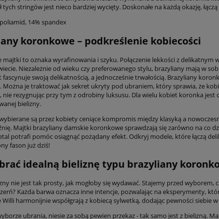
ył tych stringów jest nieco bardziej wycięty. Doskonałe na każdą okazję, ł
 poliamid, 14% spandex
iany koronkowe – podkreślenie kobiecości
majtki to oznaka wyrafinowania i szyku. Połączenie lekkości z delikatnym
wiecie. Niezależnie od wieku czy preferowanego stylu, brazyliany mają w sob
at fascynuje swoją delikatnością, a jednocześnie trwałością. Brazyliany kor
m. Można je traktować jak sekret ukryty pod ubraniem, który sprawia, że kob
nie rezygnując przy tym z odrobiny luksusu. Dla wielu kobiet koronka jest c
anej bielizny.
 wybierane są przez kobiety ceniące kompromis między klasyką a nowoczesnoś
nię. Majtki brazyliany damskie koronkowe sprawdzają się zarówno na co dzień
etal potrafi pomóc osiągnąć pożądany efekt. Odkryj modele, które łączą deli
ny fason już dziś!
brać idealną bieliznę typu brazyliany koronk
izny nie jest tak prosty, jak mogłoby się wydawać. Stajemy przed wyborem, 
czerń? Każda barwa oznacza inne intencje, pozwalając na eksperymenty, któr
illi harmonijnie współgrają z kobiecą sylwetką, dodając pewności siebie w 
yborze ubrania, niesie za sobą pewien przekaz - tak samo jest z bielizną. M