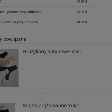
D
15,99 zł
ost - płatność przy odbiorze
19,99 zł
D - płatność przy odbiorze
20,99 zł
ty powiązane
Brazyliany satynowe Yael
Majtki prążkowane Yuko