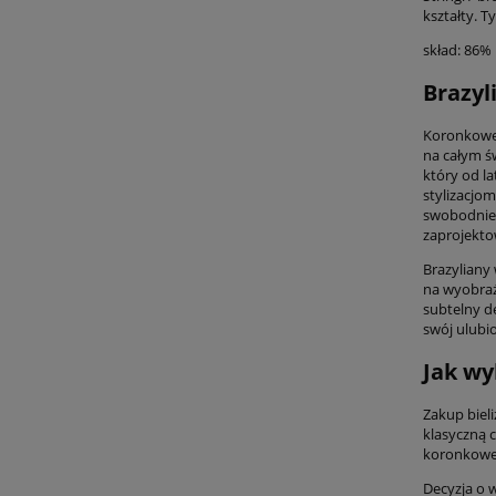
kształty. T
skład: 86%
Brazyl
Koronkowe 
na całym ś
który od l
stylizacjo
swobodnie, 
zaprojektow
Brazyliany
na wyobraź
subtelny d
swój ulubio
Jak wy
Zakup biel
klasyczną 
koronkowe W
Decyzja o w