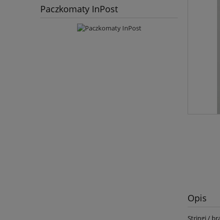
Paczkomaty InPost
Opis
Stringi / b