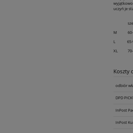
wyjątkowo i
uczyń je s
szer.
M 60-
L 65-
XL 70-
Koszty
odbiór wł
DPD PICKU
InPost P
InPost Ku