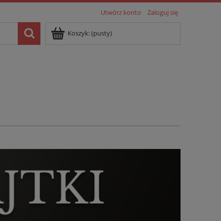
Utwórz konto
Zaloguj się
Koszyk:
(pusty)