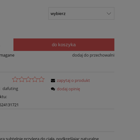
do koszyka
.
ymagane
dodaj do przechowalni
zapytaj o produkt
:
dafuting
dodaj opinię
ktu:
524131721
ra subtelnie przylega do ciała, podkreślając naturalne