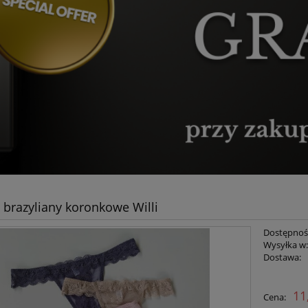
/ brazyliany koronkowe Willi
Dostępnoś
Wysyłka w
Dostawa:
Cena nie zawiera ewent
11
Cena:
płatności