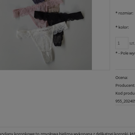
*
rozmiar:
*
kolor:
szt
*
- Pole w
Ocena:
Producent
Kod produ
955_20240
razyliany koronkowe to zmysłowa bielizna wykonana z delikatnej koronki, któ