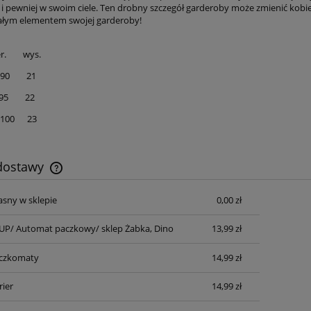
 pewniej w swoim ciele. Ten drobny szczegół garderoby może zmienić kobiecie 
tałym elementem swojej garderoby!
 wys.
90 21
95 22
100 23
 dostawy
asny w sklepie
0,00 zł
Cena nie zawiera ewentualnych kosztów
płatności
P/ Automat paczkowy/ sklep Żabka, Dino
13,99 zł
aczkomaty
14,99 zł
rier
14,99 zł