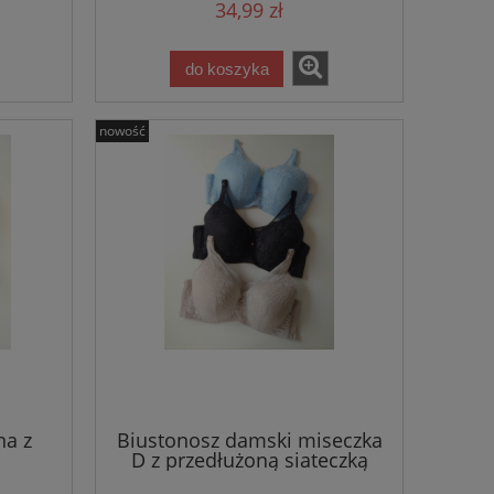
34,99 zł
do koszyka
nowość
na z
Biustonosz damski miseczka
ą
D z przedłużoną siateczką
Malysa