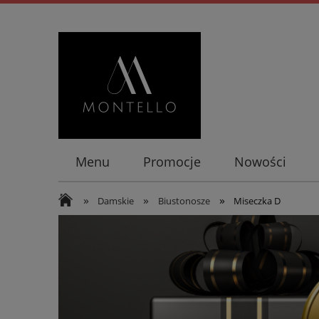
Menu
Promocje
Nowości
»
»
»
Damskie
Biustonosze
Miseczka D