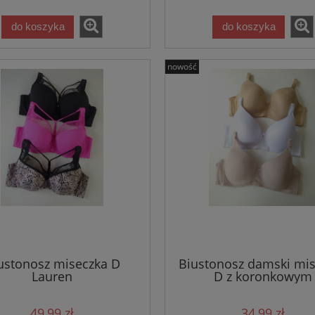
do koszyka
do koszyka
nowość
ustonosz miseczka D
Biustonosz damski mi
Lauren
D z koronkowym
wykończeniem Gilo
49,99 zł
34,99 zł