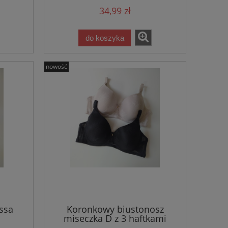
34,99 zł
do koszyka
nowość
ssa
Koronkowy biustonosz
miseczka D z 3 haftkami
Gilona