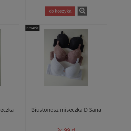
do koszyka
nowość
seczka
Biustonosz miseczka D Sana
na
34,99 zł