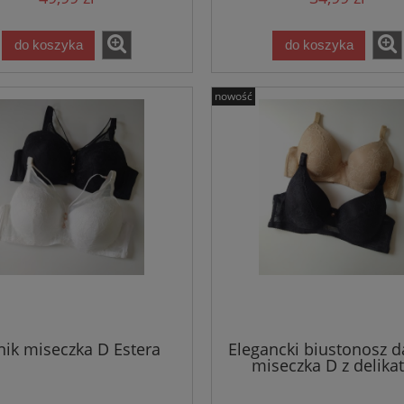
do koszyka
do koszyka
nowość
nik miseczka D Estera
Elegancki biustonosz 
miseczka D z delika
koronką Hanah