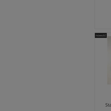
nowość
St