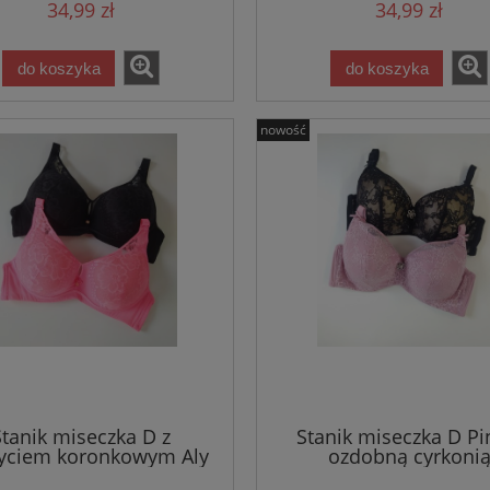
34,99 zł
34,99 zł
do koszyka
do koszyka
nowość
Stanik miseczka D z
Stanik miseczka D Pi
yciem koronkowym Aly
ozdobną cyrkoni