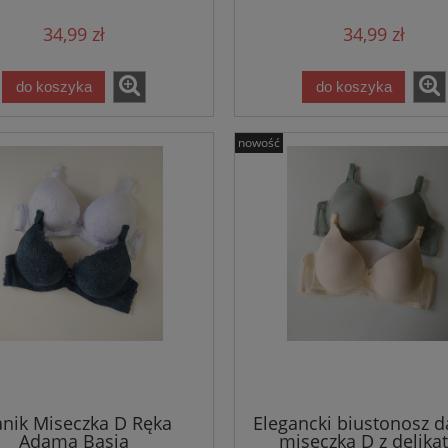
34,99 zł
34,99 zł
do koszyka
do koszyka
nowość
anik Miseczka D Ręka
Elegancki biustonosz 
Adama Basia
miseczka D z delika