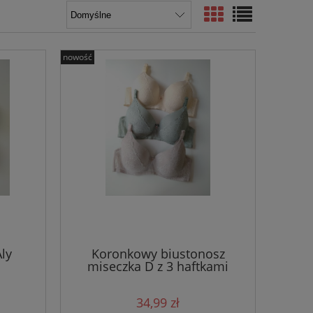
nowość
ly
Koronkowy biustonosz
miseczka D z 3 haftkami
Hanah
34,99 zł