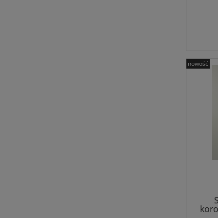
nowość
kor