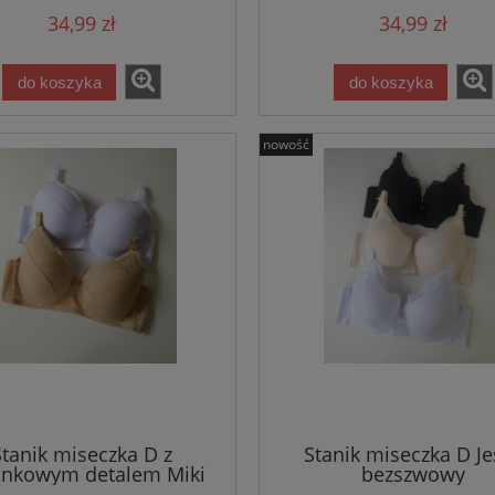
34,99 zł
34,99 zł
do koszyka
do koszyka
nowość
Stanik miseczka D z
Stanik miseczka D Je
onkowym detalem Miki
bezszwowy