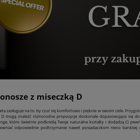
tonosze z miseczką D
eta zasługuje na to, by czuć się komfortowo i pięknie w swoim ciele. Przygo
 D mogą znaleźć różnorodne propozycje doskonale dopasowujące się do kszt
unge, które świetnie podkreślą Twoje naturalne kształty i dodadzą Ci pewn
ewniać odpowiednie podtrzymanie nawet posiadaczkom nieco bardziej ob