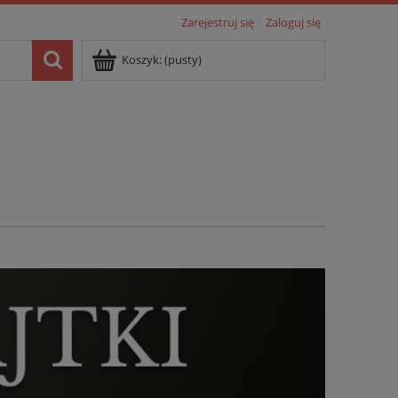
Zarejestruj się
Zaloguj się
Koszyk:
(pusty)