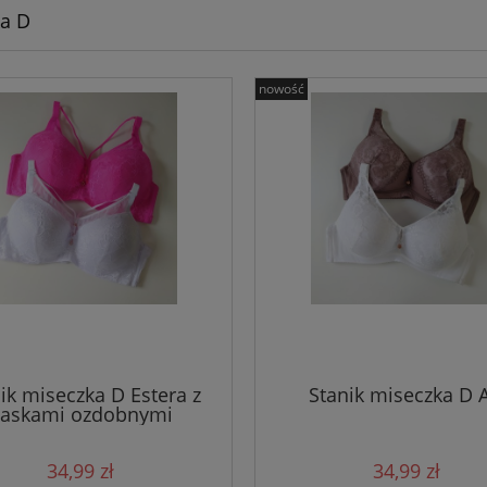
a D
nowość
ik miseczka D Estera z
Stanik miseczka D A
askami ozdobnymi
34,99 zł
34,99 zł