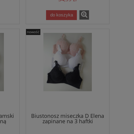
do koszyka
nowość
damski
Biustonosz miseczka D Elena
tną
zapinane na 3 haftki