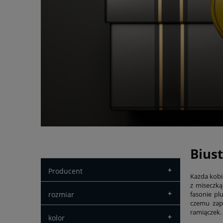
Opcje przeglądania
Bius
+
Producent
Każda kobi
z miseczką
+
fasonie pl
rozmiar
czemu zap
ramiączek.
+
kolor