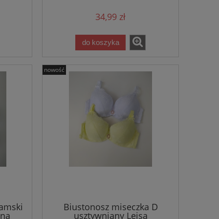
34,99 zł
do koszyka
nowość
damski
Biustonosz miseczka D
tną
usztywniany Leisa