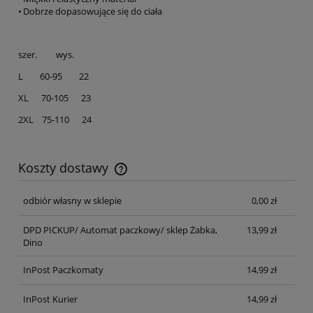
• Dobrze dopasowujące się do ciała
szer. wys.
L 60-95 22
XL 70-105 23
2XL 75-110 24
Koszty dostawy
Cena nie zawiera ewentualnych kosztów płatności
odbiór własny w sklepie
0,00 zł
DPD PICKUP/ Automat paczkowy/ sklep Żabka,
13,99 zł
Dino
InPost Paczkomaty
14,99 zł
InPost Kurier
14,99 zł