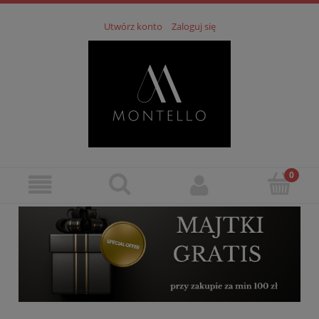
Utwórz konto
Zaloguj się