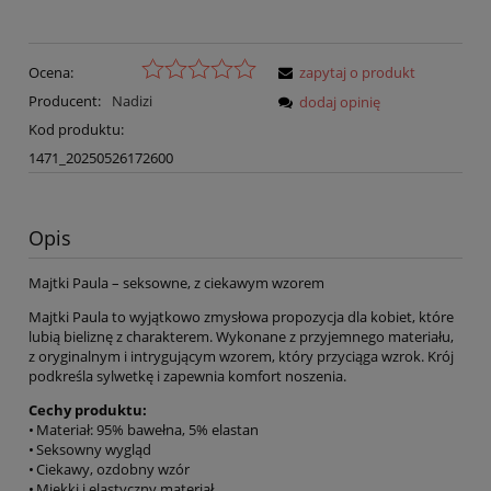
Ocena:
zapytaj o produkt
Producent:
Nadizi
dodaj opinię
Kod produktu:
1471_20250526172600
Opis
Majtki Paula – seksowne, z ciekawym wzorem
Majtki Paula to wyjątkowo zmysłowa propozycja dla kobiet, które
lubią bieliznę z charakterem. Wykonane z przyjemnego materiału,
z oryginalnym i intrygującym wzorem, który przyciąga wzrok. Krój
podkreśla sylwetkę i zapewnia komfort noszenia.
Cechy produktu:
• Materiał: 95% bawełna, 5% elastan
• Seksowny wygląd
• Ciekawy, ozdobny wzór
• Miękki i elastyczny materiał