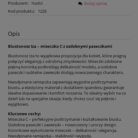
Producent:
Nadizi
dodaj opinię
Kod produktu:
1226
Opis
Biustonosz Iza – miseczka C z ozdobnymi paseczkami
Biustonosz Iza to wyjątkowa propozycja dla kobiet, które pragną
połączyć elegancję z odrobiną zmysłowości. Miseczki zdobione
piękną koronką podkreślają delikatność modelu, a ozdobne
paseczki i subtelne zawieszki dodają nowoczesnego charakteru.
Nieodpinane ramiączka zapewniają wygodne podtrzymanie
biustu, a elastyczny materiał z dodatkiem spandexu gwarantuje
idealne dopasowanie i komfort noszenia. To idealny wybór na co
dzień lub na specjalne okazje, kiedy chcesz czuć się pięknie i
wyjątkowo.
Kluczowe cechy:
Miseczka C – perfekcyjne podtrzymanie i kształtowanie biustu.
Ozdobne paseczki i zawieszki – nowoczesny i uroczy design.
Koronkowe wykończenie miseczek – delikatność i elegancja.
Nieodpinane ramiączka – stabilność i wygoda.