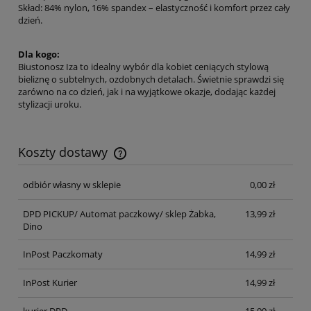
Skład: 84% nylon, 16% spandex – elastyczność i komfort przez cały
dzień.
Dla kogo:
Biustonosz Iza to idealny wybór dla kobiet ceniących stylową
bieliznę o subtelnych, ozdobnych detalach. Świetnie sprawdzi się
zarówno na co dzień, jak i na wyjątkowe okazje, dodając każdej
stylizacji uroku.
Koszty dostawy
Cena nie zawiera ewentualnych kosztów płatności
odbiór własny w sklepie
0,00 zł
DPD PICKUP/ Automat paczkowy/ sklep Żabka,
13,99 zł
Dino
InPost Paczkomaty
14,99 zł
InPost Kurier
14,99 zł