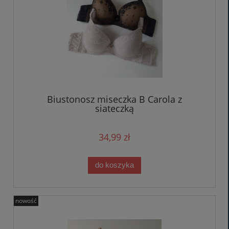
Biustonosz miseczka B Carola z
siateczką
34,99 zł
do koszyka
nowość