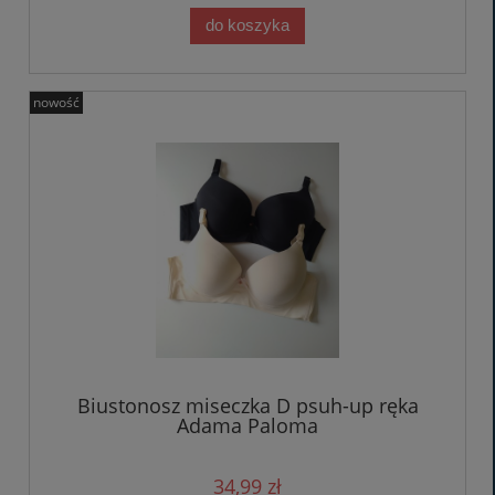
do koszyka
nowość
Biustonosz miseczka D psuh-up ręka
Adama Paloma
34,99 zł