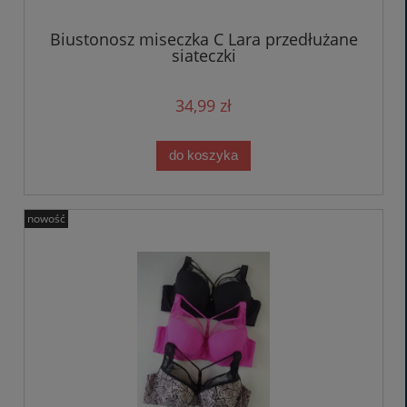
Biustonosz miseczka C Lara przedłużane
siateczki
34,99 zł
do koszyka
nowość