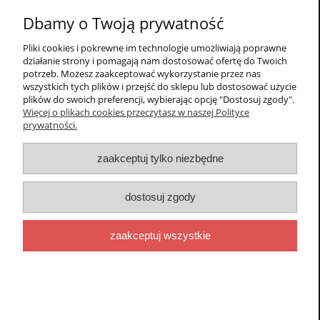
34,99 zł
Dbamy o Twoją prywatność
Pliki cookies i pokrewne im technologie umożliwiają poprawne
do koszyka
działanie strony i pomagają nam dostosować ofertę do Twoich
potrzeb. Możesz zaakceptować wykorzystanie przez nas
wszystkich tych plików i przejść do sklepu lub dostosować użycie
nowość
plików do swoich preferencji, wybierając opcję "Dostosuj zgody".
Więcej o plikach cookies przeczytasz w naszej Polityce
prywatności.
zaakceptuj tylko niezbędne
dostosuj zgody
zaakceptuj wszystkie
Stanik miseczka C push-up z koronką
Carmen